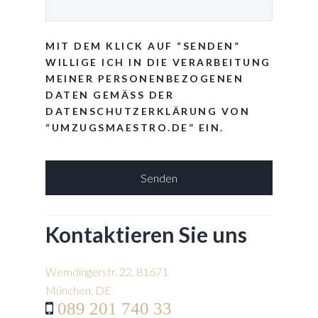
MIT DEM KLICK AUF “SENDEN”
WILLIGE ICH IN DIE VERARBEITUNG
MEINER PERSONENBEZOGENEN
DATEN GEMÄSS DER D
ATENSCHUTZERKLÄRUNG VON “
UMZUGSMAESTRO.DE” EIN.
Senden
THIS
Kontaktieren Sie uns
FIELD
SHOULD
BE
Wemdingerstr. 22, 81671
LEFT
München, DE
BLANK
089 201 740 33