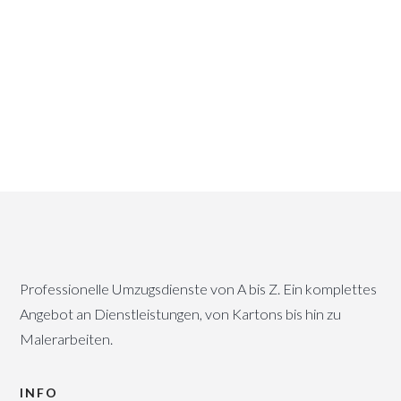
Rückruf anfordern
This
field
should
be
left
blank
Professionelle Umzugsdienste von A bis Z. Ein komplettes
Angebot an Dienstleistungen, von Kartons bis hin zu
Malerarbeiten.
INFO